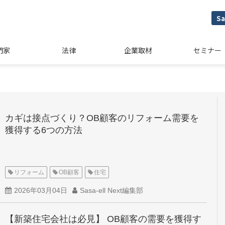
Sa
門家
法律
企業取材
セミナー
カギは接点づくり？OB顧客のリフォーム需要を
獲得する6つの方法
リフォーム
OB顧客
住宅
2026年03月04日
Sasa-ell Next編集部
【新築住宅会社は必見】 OB顧客の需要を獲得す