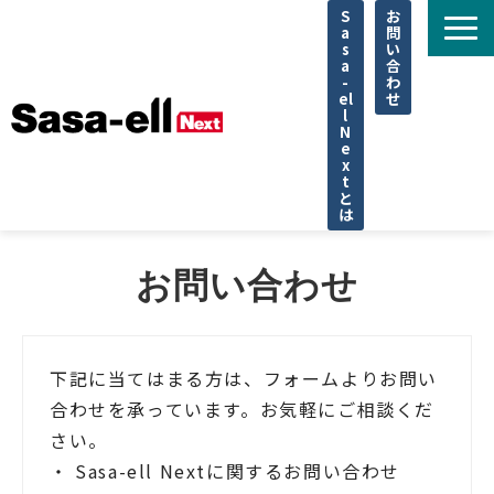
S
お
a
問
s
い
a
合
-
わ
el
せ
l
N
e
x
t
と
は
住宅
お問い合わせ
不動産
専門家
法律
下記に当てはまる方は、フォームよりお問い
合わせを承っています。お気軽にご相談くだ
企業取材
さい。
セミナー
・ Sasa-ell Nextに関するお問い合わせ
調査データ