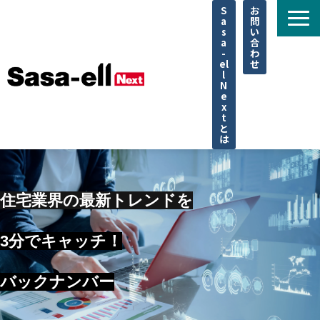
S
お
a
問
s
い
a
合
-
わ
el
せ
l
N
e
x
t
と
は
住宅
不動産
住宅業界の最新トレンドを
専門家
3分でキャッチ！
法律
企業取材
バックナンバー
セミナー
調査データ