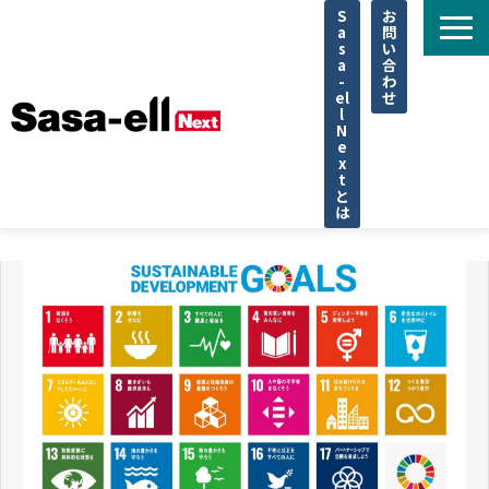
S
お
a
問
s
い
a
合
-
わ
el
せ
l
N
e
x
t
と
は
住宅
不動産
専門家
法律
企業取材
セミナー
調査データ