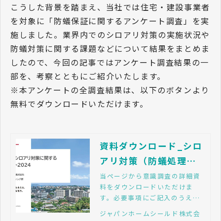
こうした背景を踏まえ、当社では住宅・建設事業者
を対象に「防蟻保証に関するアンケート調査」を実
施しました。業界内でのシロアリ対策の実施状況や
防蟻対策に関する課題などについて結果をまとめま
したので、今回の記事ではアンケート調査結果の一
部を、考察とともにご紹介いたします。
※本アンケートの全調査結果は、以下のボタンより
無料でダウンロードいただけます。
資料ダウンロード_シロ
アリ対策（防蟻処理）
に関する調査2024（JH
当ページから意識調査の詳細資
料をダウンロードいただけま
S）
す。必要事項にご記入のうえ、
送信ボタンを押してください。
ジャパンホームシールド株式会
ご不明点などございましたらお