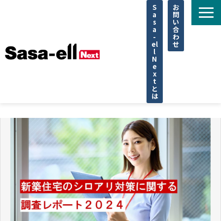
S
お
a
問
s
い
a
合
-
わ
el
せ
l
N
e
x
t
と
は
住宅
不動産
専門家
法律
企業取材
セミナー
調査データ