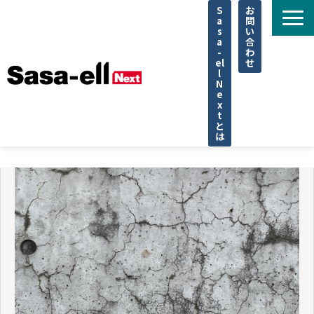
S
お
a
問
s
い
a
合
-
わ
el
せ
l
N
e
x
t
と
は
住宅
不動産
専門家
法律
企業取材
セミナー
調査データ