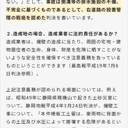
ない。」として、
事故は側溝等の排水施設の不備、
不完全に基づくものであるとして、右道路の設置管
理の瑕疵を認めた
判決を書いています。
２.造成地の場合、造成業者に法的責任があるか？
造成業者は、擁壁の造成に当たり、周囲の宅地・建
物居住者の生命、身体、財産を危険に晒すことがな
いような安全性を確保すべき注意義務を負っている
ものということができます（最高裁平成19年7月6
日判決参照）。
上記注意義務が認められる場面については、例え
ば、昭和49年に静岡県賤機山で起きた土砂災害に
ついて、静岡地裁平成4年3月24日判決が、擁壁工
事について、「本件柵板工土留は、豪雨時に背面か
らの土圧及び水圧によって崩壊する危険があるとい