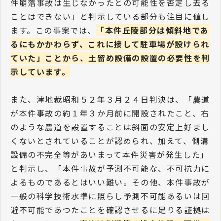
件崩落事故は生じなかったとの可能性を否定し去る
ことはできない」と判示している部分も注目に値し
ます。この事案では、
「本件丘陵部分は傾斜地であ
るにもかかわらず、これに接して駐車場が設けられ
ていた」ことから、土留め設備の設置の必要性を判
示しています。
また、津地裁昭和５２年３月２４日判決は、「農道
が本件事故の約１年３か月前に開設されたこと、右
のような農道を設置することは斜面の安定上好まし
くないとされていることが認められ、加えて、側溝
設備の不完全等があいまって本件災害が発生した」
と判示し、「本件事故が予測不可能な、不可抗力に
よるものであるとはいい難い。その他、本件事故が
一般の科学技術水準に照らし予測不可能あるいは回
避不可能であつたことを確認させるに足りる証拠は