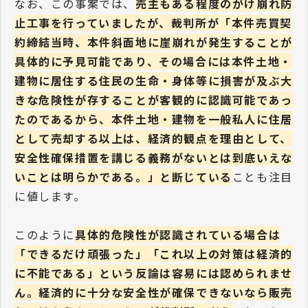
なお、この事案では、
売主もある程度のがけ崩れ防
止工事を行っていましたが、裁判所が「本件売買契
約締結当時、本件斜面地に崖崩れが発生することが
具体的に予見可能であり、その場合には本件土地・
建物に居住する住民の生命・身体等に損害が及ぶ大
きな危険性が存することが客観的に認識可能であっ
たのであるから、本件土地・建物を一般私人に住居
として売却する以上は、経済的観点を理由として、
安全性確保措置を講じる義務がないとは到底いえな
いことは明らかである。」と断じている
ことも注目
に値します。
このように
具体的危険性が認識されている場合は
「できるだけ頑張った」「これ以上の対策は経済的
に不能である」という反論は容易には認められませ
ん。経済的に十分な安全性が確保できないなら販売