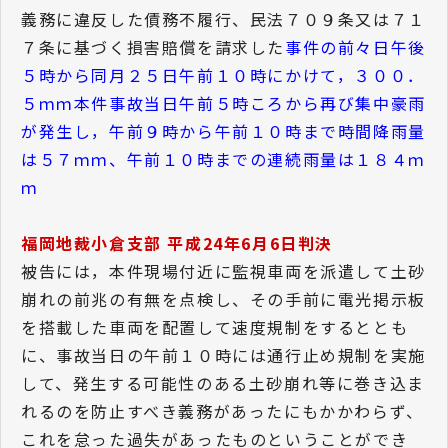
義務に違反した債務不履行、民法７０９条又は７１
７条に基づく損害賠償を請求した
事件の前々日午後
５時から同月２５日午前１０時にかけて，３００．
５ｍｍ本件事故当日午前５時ころから再び集中豪雨
が発生し，午前９時から午前１０時まで時間降雨量
は５７ｍｍ、午前１０時までの連続雨量は１８４ｍ
ｍ
福岡地裁小倉支部 平成24年6月6日判決
被告には，本件現場付近に監視車両を派遣して土砂
崩れの前兆の有無を点検し、その手前に電光掲示板
を搭載した車両を配置して速度規制をするととも
に、事故当日の午前１０時には通行止め規制を実施
して、発生する可能性のある土砂崩れ等に巻き込ま
れるのを防止すべき義務があったにもかかわらず、
これを怠った過失があったものということができ