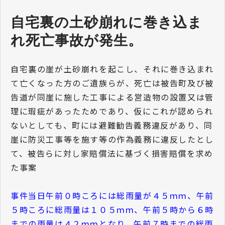
自宅裏の土砂崩れに巻き込ま
れ死亡事故が発生。
自宅裏の崖が土砂崩れを起こし、それに巻き込まれ
て亡くなった方のご遺族らが、死亡は被告町及び被
告道が同崖に施した工事による営造物の設置又は管
理に瑕疵があったためであり、仮にこれが認められ
ないとしても、町には避難勧告義務違反があり、同
崖に防災工事等を施す等の作為義務に違反したとし
て、被告らに対し家賠償法に基づく損害賠償を求め
た事案
事件当日午前０時ころには総雨量が４５ｍｍ、午前
５時ころに総雨量は１０５ｍｍ、午前５時から６時
までの雨量は４２ｍｍとなり，午前７時までの総雨