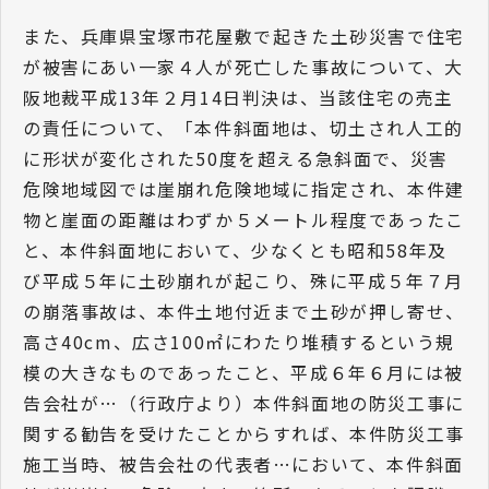
また、兵庫県宝塚市花屋敷で起きた土砂災害で住宅
が被害にあい一家４人が死亡した事故について、大
阪地裁平成13年２月14日判決は、当該住宅の売主
の責任について、「本件斜面地は、切土され人工的
に形状が変化された50度を超える急斜面で、災害
危険地域図では崖崩れ危険地域に指定され、本件建
物と崖面の距離はわずか５メートル程度であったこ
と、本件斜面地において、少なくとも昭和58年及
び平成５年に土砂崩れが起こり、殊に平成５年７月
の崩落事故は、本件土地付近まで土砂が押し寄せ、
高さ40cm、広さ100㎡にわたり堆積するという規
模の大きなものであったこと、平成６年６月には被
告会社が…（行政庁より）本件斜面地の防災工事に
関する勧告を受けたことからすれば、本件防災工事
施工当時、被告会社の代表者…において、本件斜面