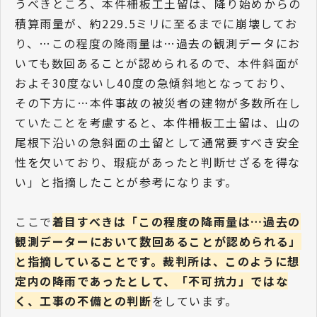
うべきところ、本件柵板工土留は、降り始めからの
積算雨量が、約229.5ミリに至るまでに崩壊してお
り、…この程度の降雨量は…過去の観測データにお
いても数回あることが認められるので、本件斜面が
およそ30度ないし40度の急傾斜地となっており、
その下方に…本件事故の被災者の建物が多数所在し
ていたことを考慮すると、本件柵板工土留は、山の
尾根下沿いの急斜面の土留として通常要すべき安全
性を欠いており、瑕疵があったと判断せざるを得な
い」と指摘したことが参考になります。
ここで
着目すべきは「この程度の降雨量は…過去の
観測データーにおいて数回あることが認められる」
と指摘していることです。裁判所は、このように想
定内の降雨であったとして、「不可抗力」ではな
く、工事の不備との判断
をしています。