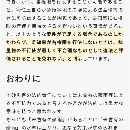
でき、かつ、当権限を行使することが可能であるこ
と、③住民自らが急傾斜地の崩壊による法益侵害の
発生を防止することが困難であって、県知事に右権
限の行使を期待せざるを得ないという事情があるこ
と、以上のような
要件が充足する場合であるのにか
かわらず、県知事が右権限を行使しないときは、裁
量権の不行使が著しく不合理なものとして違法と評
価されることを免れない」と判示
しています。
おわりに
土砂災害の法的責任については未曾有の豪雨等によ
る不可抗力であると言えるか否かが法的には重大な
意味を持つと思われます。
もっとも「未曾有の豪雨」があるごとに「未曾有の
豪雨」の水準は上がり、更なる対策が求められま