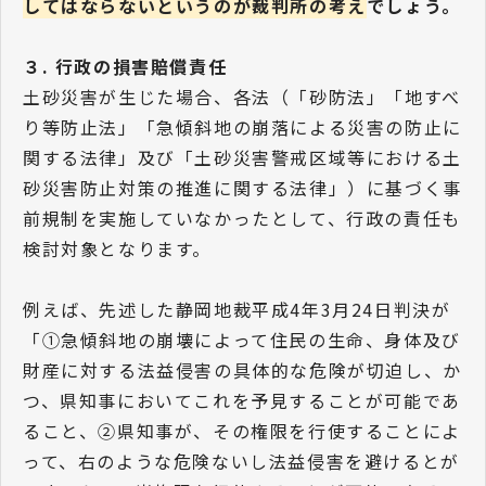
してはならないというのが裁判所の考え
でしょう。
３. 行政の損害賠償責任
土砂災害が生じた場合、各法（「砂防法」「地すべ
り等防止法」「急傾斜地の崩落による災害の防止に
関する法律」及び「土砂災害警戒区域等における土
砂災害防止対策の推進に関する法律」）に基づく事
前規制を実施していなかったとして、行政の責任も
検討対象となります。
例えば、先述した静岡地裁平成4年3月24日判決が
「①急傾斜地の崩壊によって住民の生命、身体及び
財産に対する法益侵害の具体的な危険が切迫し、か
つ、県知事においてこれを予見することが可能であ
ること、②県知事が、その権限を行使することによ
って、右のような危険ないし法益侵害を避けるとが