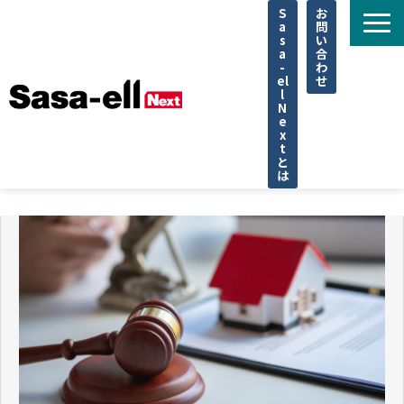
S
お
a
問
s
い
a
合
-
わ
el
せ
l
N
e
x
t
と
は
住宅
不動産
専門家
法律
企業取材
セミナー
調査データ