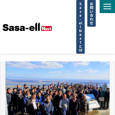
S
お
a
問
s
い
a
合
-
わ
el
せ
l
N
e
x
t
と
は
住宅
不動産
専門家
法律
企業取材
セミナー
調査データ