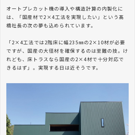
オートプレカット機の導入や構造計算の内製化に
は、「国産材で2×4工法を実現したい」という髙
橋社長の次の夢も込められています。
「2×4工法では2階床に幅235㎜の2×10材が必要
ですが、国産の大径材を確保するのは至難の技。け
れども、床トラスなら国産の2×4材で十分対応で
きるはず」。実現する日は近そうです。