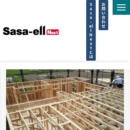
S
お
a
問
s
い
a
合
-
わ
el
せ
l
N
e
x
t
と
は
住宅
不動産
専門家
法律
企業取材
セミナー
調査データ