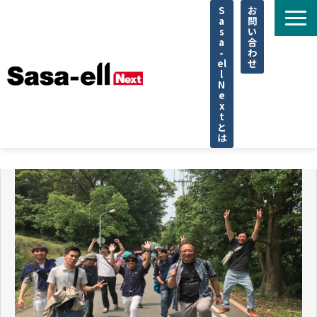
S
お
a
問
s
い
a
合
-
わ
el
せ
l
N
e
x
t
と
は
住宅
不動産
専門家
法律
企業取材
セミナー
調査データ