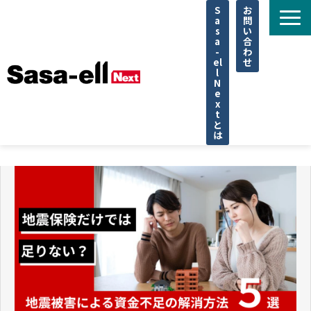
S
お
a
問
s
い
a
合
-
わ
el
せ
l
N
e
x
t
と
は
住宅
不動産
専門家
法律
企業取材
セミナー
調査データ